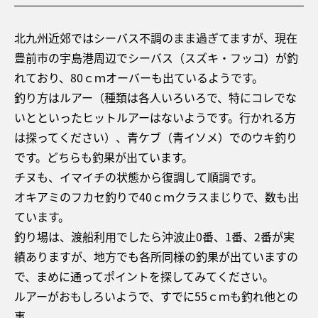
北九州近郊ではシーバス不調のまま過ぎてますが、現在
豊前市の宇島港周辺でシーバス（スズキ・フッコ）が釣
れており、80ｃｍオーバーも出ているようです。
釣り方はルアー（種類は各人いろいろで、特にコレでな
いとといったヒットルアーはないようです。行かれる方
は探ってください）、青ケブ（青イソメ）でのウキ釣り
です。どちらも釣果が出ています。
チヌも、イマイチの状態から復調して順調です。
オキアミのフカセ釣りで40ｃｍクラスまじりで、数も出
ています。
釣り場は、渡船利用でしたら沖波止0番、1番、2番が実
績ありますが、地方でも各所同様の釣果が出ていますの
で、まめに通ってポイントを探してみてください。
ルアーがおもしろいようで、すでに55ｃｍも釣れ他との
事。