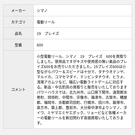
メーカー
シマノ
カテゴリ
電動リール
品名
19 プレイズ
型番
600
小型電動リール、シマノ 19 プレイズ 600を買取り
しました。使用品ですがキズや使用感の無い美品のプレ
イズ600をお売りいただきました。19プレイズ600は小
型ながらパワー＆スピードは十分で、タチウオテンヤ、
マルイカ、コマセマダイ、テンビンタチウオ、ヒラメ、
浅場アカムツなど、幅広い電動ライトゲームに対応す
る。新品・中古釣具の買取りと販売をいたしております
コメント
パワーハウスでは、北九州市、山口県下関市、遠賀郡水
巻町、岡垣町、中間市、宗像市、福津市、古賀市、糟屋
郡、福岡市、京都郡苅田町、行橋市、田川市、飯塚市、
直方市、築上郡、豊前市、大分県中津市よりシマノ、ダ
イワ、ミヤマエミヤエポック、リョービなど各種メーカ
ーの電動リールを新旧問わず高価買取いたしておりま
す。