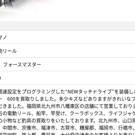
マノ
動リール
0 フォースマスター
0
間速設定をプログラミングした“NEWタッチドライブ”を装備し
ー 600を買取りしました。多少キズなどありますがきれいなフ
だきました。福岡県北九州市八幡東区の店舗にて営業しており
古の電動リール、船竿、竿受け、クーラボックス、ライフジャ
の小物など釣具の買取りをいたしております。北九州市、山口
、中間市、宗像市、福津市、古賀市、糟屋郡、福岡市、行橋市
郡苅田町、築上郡、豊前市、大分県中津市のお客様よりお売り