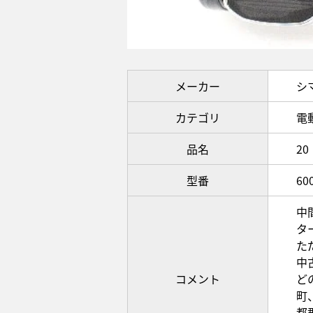
メーカー
シ
カテゴリ
電
品名
2
型番
60
中
タ
た
中
コメント
ど
町
都