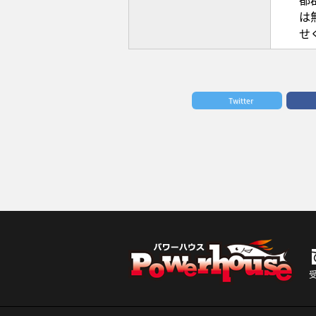
は
せ
Twitter
受