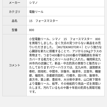
メーカー
シマノ
カテゴリ
電動リール
品名
15 フォースマスター
型番
800
小型電動リール、シマノ 15 フォースマスター 800
を買取りしました。全く欠点の見つからない美品をお売
りいただきました。［MUTEKIMOTOR＋］という強力な
心臓部を新たに搭載することで、アジから10kgクラスの
青物まで、つまり400番から2000番の守備範囲を余裕で
カバーする能力をこのリールは手に入れた。福岡県北九
州市内の店舗にて、新品・中古釣具の買取りと販売をい
コメント
たしておりますパワーハウスでは、北九州市、遠賀郡水
巻町、岡垣町、中間市、宗像市、福津市、古賀市、糟屋
郡、福岡市、京都郡苅田町、行橋市、田川市、飯塚市、
直方市、築上郡、豊前市、大分県中津市、山口県下関市
より電動リール、船竿、その他船釣り用品一式を買取い
たします。汚れているものや数十年前の釣具も買取可能
です。