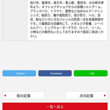
田川市、飯塚市、直方市、築上郡、豊前市、大分県中津
市より、オフショアやショアからの各種ソルトゲーム、
ブラックバス、トラウト、雷魚など淡水のルアーフィッ
シング、船釣り、磯や堤防釣り、投げ釣り、へら、渓
流、鮎などいろいろなジャンルの釣具一式を高価買取中
です。八幡東区の店舗内にて、メタルジグ各種、シーバ
スルアー、トップウォータープラグ、ロッド、リール、
小物などの販売もいたしておりますので是非ご来店くだ
さい。
Twitter
Facebook
LINE
前の記事
次の記事
一覧へ戻る