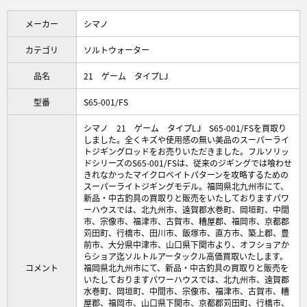
メーカー
シマノ
カテゴリ
ソルトウォーター
品名
21 ゲーム タイプLJ
型番
S65-001/FS
シマノ 21 ゲーム タイプLJ S65-001/FSを買取り
しました。全くキズや使用感の無い美品のスーパーライ
トジギングロッドをお売りいただきました。フルソリッ
ドシリーズのS65-001/FSは、従来のジギングでは喰わせ
きれなかったマイクロベイトパターンを攻略するための
スーパーライトジギングモデル。福岡県北九州市にて、
新品・中古釣具の買取りと販売をいたしておりますパワ
ーハウスでは、北九州市、遠賀郡水巻町、岡垣町、中間
市、宗像市、福津市、古賀市、糟屋郡、福岡市、京都郡
苅田町、行橋市、田川市、飯塚市、直方市、築上郡、豊
前市、大分県中津市、山口県下関市より、オフショアか
らショア迄ソルトルアータックル高価買取いたします。
コメント
福岡県北九州市にて、新品・中古釣具の買取りと販売を
いたしておりますパワーハウスでは、北九州市、遠賀郡
水巻町、岡垣町、中間市、宗像市、福津市、古賀市、糟
屋郡、福岡市、山口県下関市、京都郡苅田町、行橋市、