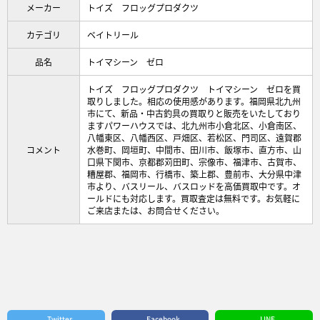
メーカー
トイズ フロッグプロダクツ
カテゴリ
ベイトリール
品名
トイマシーン ゼロ
トイズ フロッグプロダクツ トイマシーン ゼロを買
取りしました。相応の使用感があります。福岡県北九州
市にて、新品・中古釣具の買取りと販売をいたしており
ますパワーハウスでは、北九州市小倉北区、小倉南区、
八幡東区、八幡西区、戸畑区、若松区、門司区、遠賀郡
コメント
水巻町、岡垣町、中間市、田川市、飯塚市、直方市、山
口県下関市、京都郡苅田町、宗像市、福津市、古賀市、
糟屋郡、福岡市、行橋市、築上郡、豊前市、大分県中津
市より、バスリール、バスロッドを高価買取中です。オ
ールドにも対応します。買取査定は無料です。お気軽に
ご来店または、お問合せください。
Twitter
Facebook
LINE