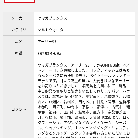
メーカー
ヤマガブランクス
カテゴリ
ソルトウォーター
品名
アーリー93
型番
ERY-93MH/Bait
ヤマガブランクス アーリー93 ERY-93MH/Bait ベイ
トフォーロック買取しました。ロックフィッシュはもち
ろんシーバスにも使用出来る、ベイトオールラウンダー
モデルです。目立つ欠点の無い、大変きれいなアーリー
をお売りいただきました。福岡県北九州市にて、新品・
中古釣具の買取りと販売をいたしておりますパワーハウ
スでは、北九州市小倉北区、小倉南区、八幡東区、八幡
西区、戸畑区、若松区、門司区、山口県下関市、遠賀郡
水巻町、岡垣町、中間市、宗像市、福津市、古賀市、糟
コメント
屋郡、福岡市、田川市、飯塚市、直方市、京都郡苅田
町、行橋市、築上郡、豊前市、大分県中津市より、ロッ
クフィッシュ、アジングなどのライトゲーム、シーバ
ス、ショアジギング、オフショアジギング・キャスティ
ングなどソルトゲームタックル各種お売りいただいてお