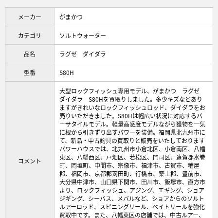
メーカー
がまかつ
カテゴリ
ソルトウォーター
品名
ラグゼ ダイダラ
型番
S80H
大型ロックフィッシュ専用モデル、がまかつ ラグゼ
ダイダラ S80Hを買取りしました。多少キズなどあり
ますがきれいなロックフィッシュロッド、ダイダラをお
売りいただきました。S80Hは幅広い状況に対応するバ
ーサタイルモデル。軽量高感度モデルながら獲物を一気
に根から引きずり出すパワーを装備。福岡県北九州市に
て、新品・中古釣具の買取りと販売をいたしております
パワーハウスでは、北九州市小倉北区、小倉南区、八幡
東区、八幡西区、戸畑区、若松区、門司区、遠賀郡水巻
コメント
町、岡垣町、中間市、宗像市、福津市、古賀市、糟屋
郡、福岡市、京都郡苅田町、行橋市、築上郡、豊前市、
大分県中津市、山口県下関市、田川市、飯塚市、直方市
より、ロックフィッシュ、アジング、エギング、ショア
ジギング、シーバス、メバルなど、ショアからのソルト
ルアーロッド、スピニングリール、ベイトリールを強化
買取中です。また、八幡東区の店舗では、中古ルアー、