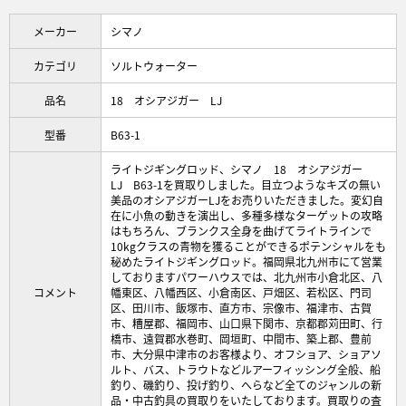
メーカー
シマノ
カテゴリ
ソルトウォーター
品名
18 オシアジガー LJ
型番
B63-1
ライトジギングロッド、シマノ 18 オシアジガー
LJ B63-1を買取りしました。目立つようなキズの無い
美品のオシアジガーLJをお売りいただきました。変幻自
在に小魚の動きを演出し、多種多様なターゲットの攻略
はもちろん、ブランクス全身を曲げてライトラインで
10kgクラスの青物を獲ることができるポテンシャルをも
秘めたライトジギングロッド。福岡県北九州市にて営業
しておりますパワーハウスでは、北九州市小倉北区、八
コメント
幡東区、八幡西区、小倉南区、戸畑区、若松区、門司
区、田川市、飯塚市、直方市、宗像市、福津市、古賀
市、糟屋郡、福岡市、山口県下関市、京都郡苅田町、行
橋市、遠賀郡水巻町、岡垣町、中間市、築上郡、豊前
市、大分県中津市のお客様より、オフショア、ショアソ
ルト、バス、トラウトなどルアーフィッシング全般、船
釣り、磯釣り、投げ釣り、へらなど全てのジャンルの新
品・中古釣具の買取りをいたしております。買取りの査