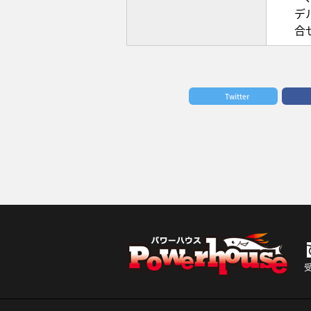
デ
合
Twitter
受