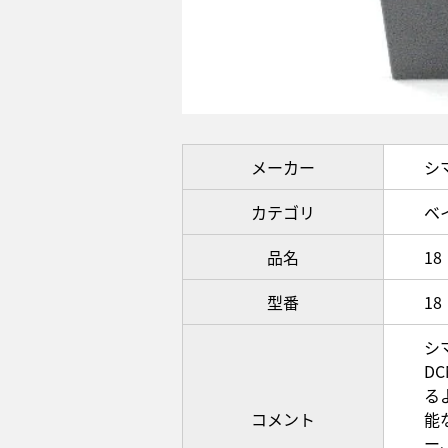
メーカー
シ
カテゴリ
ベ
品名
1
型番
1
シ
D
る
コメント
能
ー