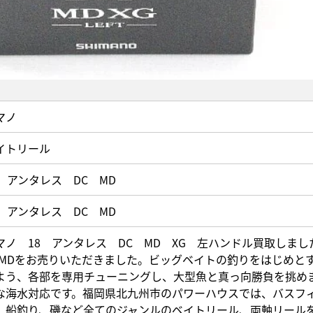
マノ
イトリール
8 アンタレス DC MD
8 アンタレス DC MD
マノ 18 アンタレス DC MD XG 左ハンドル買取しま
CMDをお売りいただきました。ビッグベイトの釣りをはじめと
よう、各部を専用チューニングし、大型魚と真っ向勝負を挑め
な海水対応です。福岡県北九州市のパワーハウスでは、バスフ
、船釣り、磯など全てのジャンルのベイトリール、両軸リール