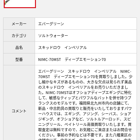
メーカー
エバーグリーン
カテゴリ
ソルトウォーター
品名
スキッドロウ インペリアル
型番
NIMC-70MST ディープエモーション70
エバーグリーン スキッドロウ インペリアル NIMC-
70MST ディープエモーション70を買取りしました。少
し細かなキズがあるものの、大きな欠点は見られず美品
のスキッドロウ インペリアルをお売りいただきまし
た。NIMC-70MSTはオフショアディープエギングに特化
して、敏感なティップとパワフルなバットを併せ持つブ
ランクスのモデルです。福岡県北九州市内の店舗にて、
新品・中古釣具の買取りと販売をいたしておりますパワ
コメント
ーハウスでは、エギング、アジング、シーバス、ショア
ジギング、オフショアなど、ソルトルアーロッド、スピ
ニングリール、ベイトリール高価買取りいたします。買
取査定は無料ですので、お気軽にご来店またはお問合せ
ください。事前の予約などは不要です。また八幡東区の