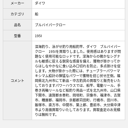
メーカー
ダイワ
カテゴリ
船
品名
ブルバイパークロー
型番
195Ⅰ
深海釣り、泳がせ釣り用船釣竿、ダイワ ブルバイパー
クロー 195Ⅰを買取りしました。使用感はありますが問
題なく使用可能なロッドです。深海からの微かなシグナ
ルも敏感に捉える鋭突な感度を備え、獲物が掛かってか
らはしなやかなに食い込み口切れを防止、多点掛けを促
します。大物が掛かった際には、チューブラーパワーマ
キシマム設計の獰猛なパワーで獲物を捻じ伏せ圧倒。福
コメント
岡県北九州市にて新品・中古釣具の買取りと販売をいた
しておりますパワーハウスでは、船竿、電動リール、手
巻き両軸リールなど船釣り用品一式を北九州市、山口県
下関市、遠賀郡水巻町、岡垣町、宗像市、福津市、古賀
市、糟屋郡、福岡市、京都郡苅田町、行橋市、田川市、
飯塚市、直方市、中間市、築上郡、豊前市、大分県中津
市より高価買取りいたしております。買取査定のお見積
りは無料です。