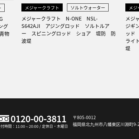
メジャークラフト
ソルトウォーター
メジ
ー
メジャークラフト N-ONE NSL-
メジ
5G
S642AJI アジングロッド ソルトルア
ジギン
ジギング
ー スピニングロッド ショア 堤防 防
ッド
青物
波堤
ライ
堤
0120-00-3811
〒805-0012
福岡県北九州市八幡東区川淵町9-2
付時間：11:00～20:00 / 定休日・木曜日