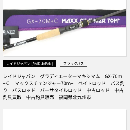
レイドジャパン [RAID JAPAN]
ブラックバス
レイドジャパン グラディエーターマキシマム GX-70ｍ
+Ｃ マックスチェンジャー70ｍ+ ベイトロッド バス釣
り バスロッド バーサタイルロッド 中古ロッド 中古
釣具買取 中古釣具販売 福岡県北九州市