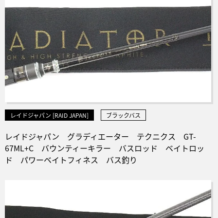
レイドジャパン [RAID JAPAN]
ブラックバス
レイドジャパン グラディエーター テクニクス GT-
67ML+C バウンティーキラー バスロッド ベイトロッ
ド パワーベイトフィネス バス釣り