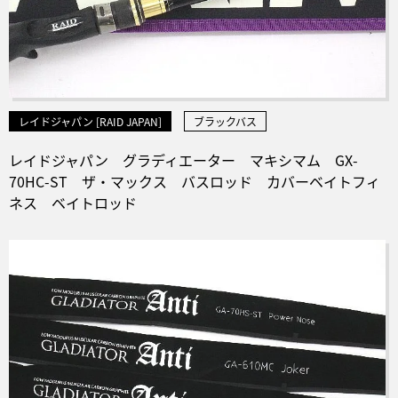
レイドジャパン [RAID JAPAN]
ブラックバス
レイドジャパン グラディエーター マキシマム GX-
70HC-ST ザ・マックス バスロッド カバーベイトフィ
ネス ベイトロッド