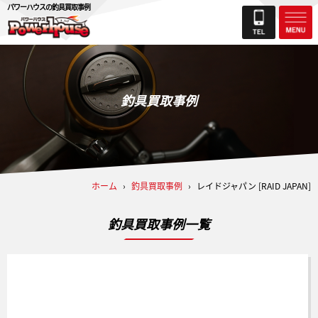
パワーハウスの釣具買取事例
釣具買取事例
ホーム
›
釣具買取事例
›
レイドジャパン [RAID JAPAN]
釣具買取事例一覧