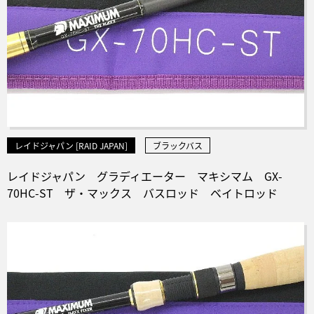
レイドジャパン [RAID JAPAN]
ブラックバス
レイドジャパン グラディエーター マキシマム GX-
70HC-ST ザ・マックス バスロッド ベイトロッド