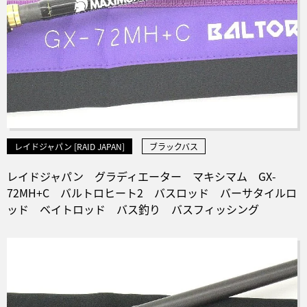
レイドジャパン [RAID JAPAN]
ブラックバス
レイドジャパン グラディエーター マキシマム GX-
72MH+C バルトロヒート2 バスロッド バーサタイルロ
ッド ベイトロッド バス釣り バスフィッシング