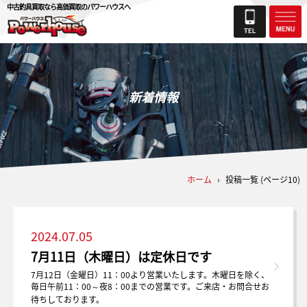
中古釣具買取なら高価買取のパワーハウスへ
新着情報
ホーム
›
投稿一覧 (ページ10)
2024.07.05
7月11日（木曜日）は定休日です
7月12日（金曜日）11：00より営業いたします。木曜日を除く、
毎日午前11：00～夜8：00までの営業です。ご来店・お問合せお
待ちしております。