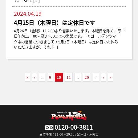
す。 &nbs […]
2024.04.19
4月25日（木曜日）は定休日です
4月26日（金曜）11：00より営業いたします。木曜日を除く、毎
日午前11：00～夜8：00までの営業です。 ＜ゴールデンウィー
ク中の営業につきまして＞5月2日（木曜日）は定休日でお休み
いただきますが、それ […]
«
‹
...
9
10
11
...
20
...
›
»
0120-00-3811
受付時間：11:00～20:00 / 定休日・木曜日