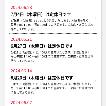
2024.06.28
7月4日（木曜日）は定休日です
7月5日（金曜日）11：00より営業いたします。木曜日を除く、
毎日午前11：00～夜8：00までの営業です。ご来店・お問合せお
待ちしております。
2024.06.21
6月27日（木曜日）は定休日です
6月28日（金曜日）11：00より営業いたします。木曜日を除く、
毎日午前11：00～夜8：00までの営業です。ご来店・お問合せお
待ちしております。
2024.06.14
6月20日（木曜日）は定休日です
6月21日（金曜日）11：00より営業いたします。木曜日を除く、
毎日午前11：00～夜8：00までの営業です。ご来店・お問合せお
待ちしております。
2024.06.07