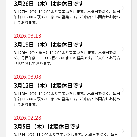
3月26日（木）は定休日です
3月27日（金）11：00より営業いたします。木曜日を除く、毎日
午前11：00～夜8：00までの営業です。ご来店・お問合せお待ち
しております。
2026.03.13
3月19日（木）は定休日です
3月20日（金・祝日）11：00より営業いたします。木曜日を除
く、毎日午前11：00～夜8：00までの営業です。ご来店・お問合
せお待ちしております。
2026.03.08
3月12日（木）は定休日です
3月13日（金）11：00より営業いたします。木曜日を除く、毎日
午前11：00～夜8：00までの営業です。ご来店・お問合せお待ち
しております。
2026.02.28
3月5日（木）は定休日です
3月6日（金）11：00より営業いたします。木曜日を除く、毎日