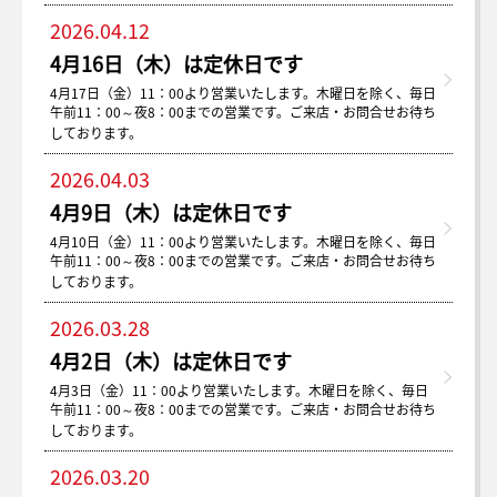
2026.04.12
4月16日（木）は定休日です
4月17日（金）11：00より営業いたします。木曜日を除く、毎日
午前11：00～夜8：00までの営業です。ご来店・お問合せお待ち
しております。
2026.04.03
4月9日（木）は定休日です
4月10日（金）11：00より営業いたします。木曜日を除く、毎日
午前11：00～夜8：00までの営業です。ご来店・お問合せお待ち
しております。
2026.03.28
4月2日（木）は定休日です
4月3日（金）11：00より営業いたします。木曜日を除く、毎日
午前11：00～夜8：00までの営業です。ご来店・お問合せお待ち
しております。
2026.03.20