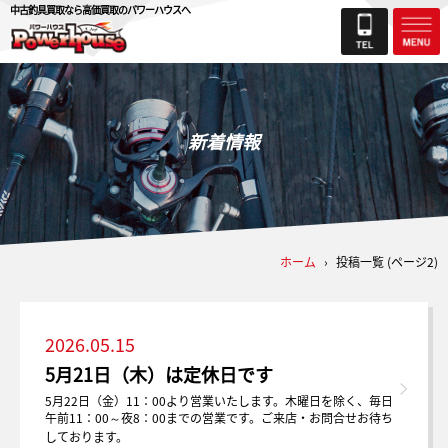
中古釣具買取なら高価買取のパワーハウスへ
新着情報
ホーム
›
投稿一覧 (ページ2)
2026.05.15
5月21日（木）は定休日です
5月22日（金）11：00より営業いたします。木曜日を除く、毎日
午前11：00～夜8：00までの営業です。ご来店・お問合せお待ち
しております。